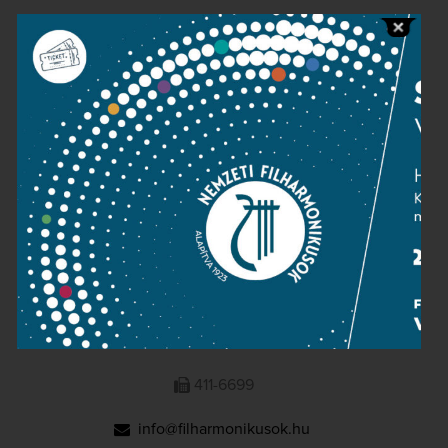
Public information
Press room
Terms and privacy
Imprint
NATIONAL PHILHARMONIC
1095 Budapest, Komor Marcell u. 1. (Müpa)
411-6600
411-6699
info@filharmonikusok.hu