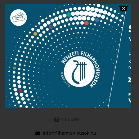
Public information
Press room
Terms and privacy
Imprint
NATIONAL PHILHARMONIC
1095 Budapest, Komor Marcell u. 1. (Müpa)
411-6600
411-6699
info@filharmonikusok.hu