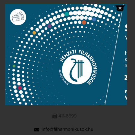
Public information
Press room
Terms and privacy
Imprint
NATIONAL PHILHARMONIC
1095 Budapest, Komor Marcell u. 1. (Müpa)
411-6600
411-6699
info@filharmonikusok.hu