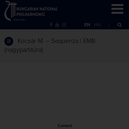
EN
HU
Kocsár M. – Sequenza | EMB
(nagypartitúra)
Contact