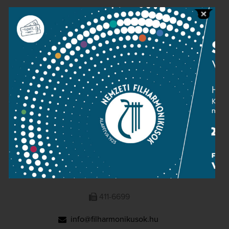
Public information
Press room
Terms and privacy
Imprint
NATIONAL PHILHARMONIC
1095 Budapest, Komor Marcell u. 1. (Müpa)
411-6600
411-6699
info@filharmonikusok.hu