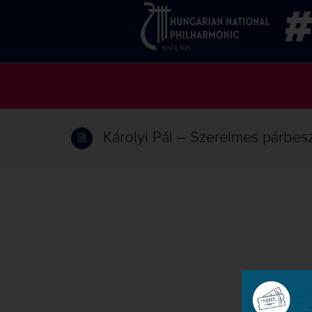
Károlyi Pál – Szerelmes párbesz