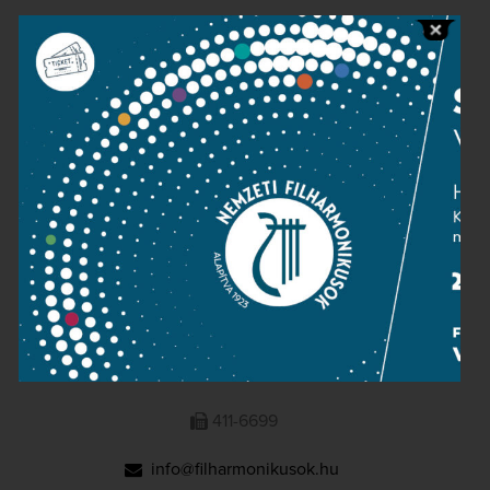
Public information
Press room
Terms and privacy
Imprint
NATIONAL PHILHARMONIC
1095 Budapest, Komor Marcell u. 1. (Müpa)
411-6600
411-6699
info@filharmonikusok.hu