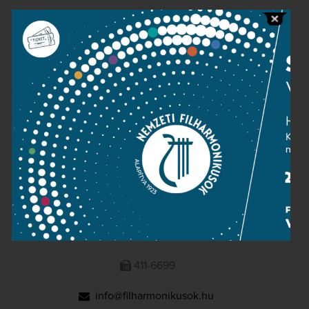
Public information
Press room
Terms and privacy
Imprint
NATIONAL PHILHARMONIC
1095 Budapest, Komor Marcell u. 1. (Müpa)
411-6600
411-6699
info@filharmonikusok.hu