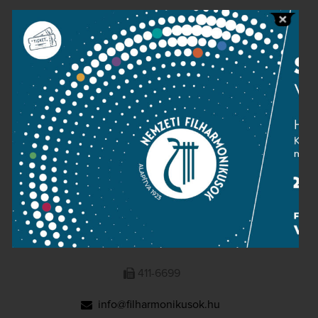
Public information
Press room
Terms and privacy
Imprint
NATIONAL PHILHARMONIC
1095 Budapest, Komor Marcell u. 1. (Müpa)
411-6600
411-6699
info@filharmonikusok.hu