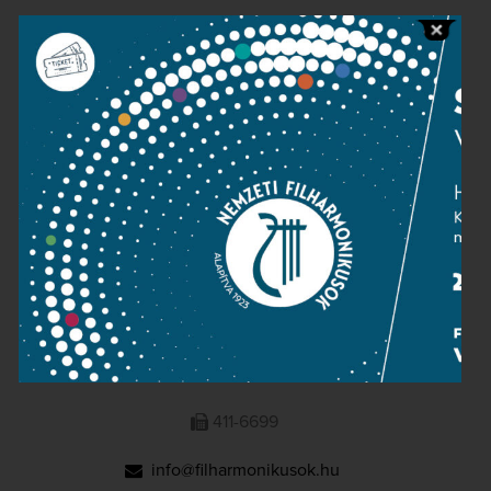
Public information
Press room
Terms and privacy
Imprint
NATIONAL PHILHARMONIC
1095 Budapest, Komor Marcell u. 1. (Müpa)
411-6600
411-6699
info@filharmonikusok.hu