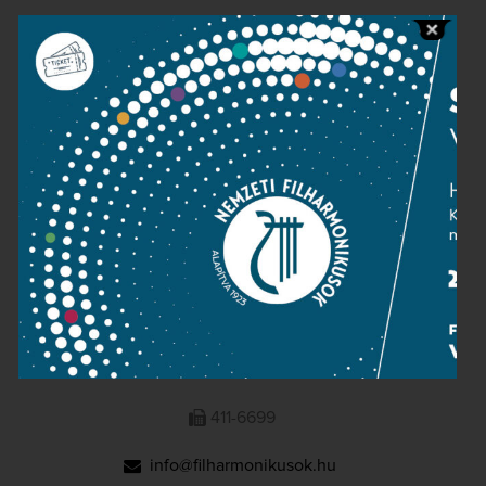
Public information
Press room
Terms and privacy
Imprint
NATIONAL PHILHARMONIC
1095 Budapest, Komor Marcell u. 1. (Müpa)
411-6600
411-6699
info@filharmonikusok.hu