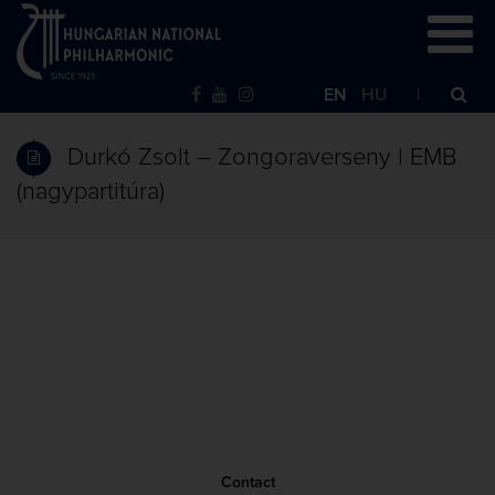
EN
HU
Durkó Zsolt – Zongoraverseny | EMB
(nagypartitúra)
Contact