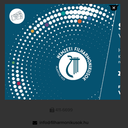
Public information
Press room
Terms and privacy
Imprint
NATIONAL PHILHARMONIC
1095 Budapest, Komor Marcell u. 1. (Müpa)
411-6600
411-6699
info@filharmonikusok.hu