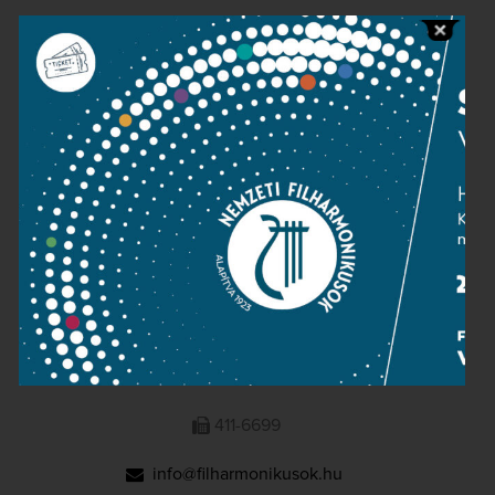
Public information
Press room
Terms and privacy
Imprint
NATIONAL PHILHARMONIC
1095 Budapest, Komor Marcell u. 1. (Müpa)
411-6600
411-6699
info@filharmonikusok.hu