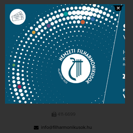
Public information
Press room
Terms and privacy
Imprint
NATIONAL PHILHARMONIC
1095 Budapest, Komor Marcell u. 1. (Müpa)
411-6600
411-6699
info@filharmonikusok.hu