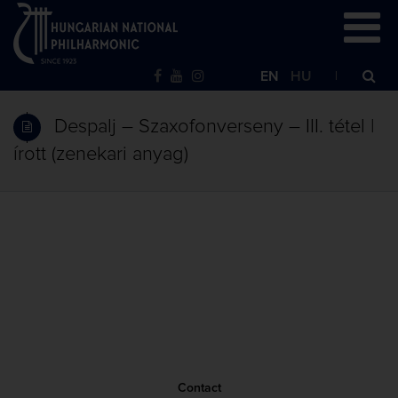
EN
HU
Despalj – Szaxofonverseny – III. tétel |
írott (zenekari anyag)
Contact