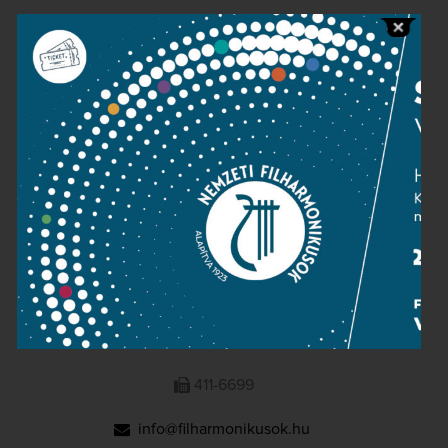
Public information
Press room
Terms and privacy
Imprint
NATIONAL PHILHARMONIC
1095 Budapest, Komor Marcell u. 1. (Müpa)
411-6600
411-6699
info@filharmonikusok.hu