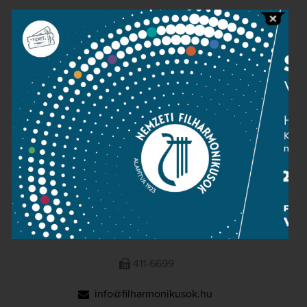
Public information
Press room
Terms and privacy
Imprint
NATIONAL PHILHARMONIC
1095 Budapest, Komor Marcell u. 1. (Müpa)
411-6600
411-6699
info@filharmonikusok.hu