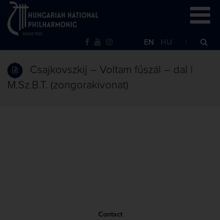
EN
HU
Csajkovszkij – Voltam fűszál – dal |
M.Sz.B.T. (zongorakivonat)
Contact