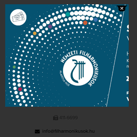
Public information
Press room
Terms and privacy
Imprint
NATIONAL PHILHARMONIC
1095 Budapest, Komor Marcell u. 1. (Müpa)
411-6600
411-6699
info@filharmonikusok.hu