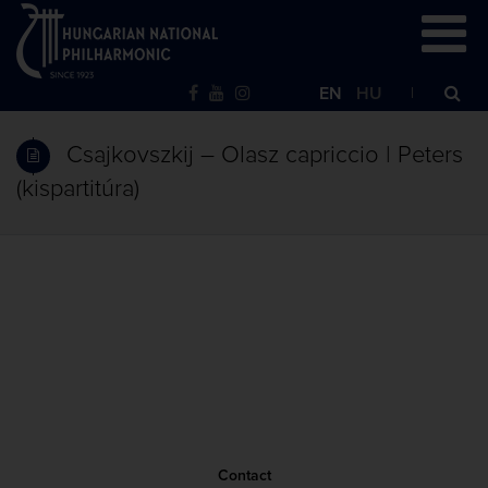
EN
HU
Csajkovszkij – Olasz capriccio | Peters
(kispartitúra)
Contact