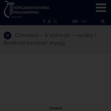
EN
HU
Cherubini – A vízhordó – nyitány |
Breitkopf (zenekari anyag)
Contact