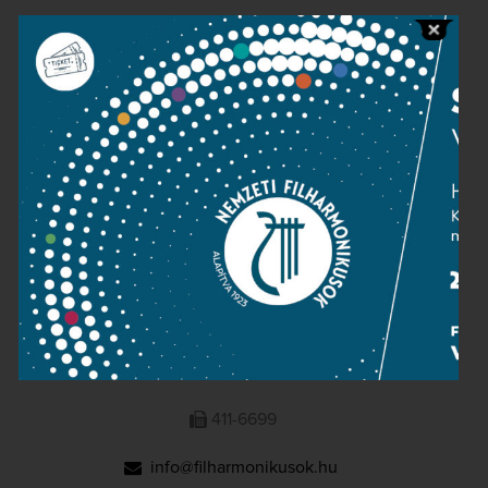
Public information
Press room
Terms and privacy
Imprint
NATIONAL PHILHARMONIC
1095 Budapest, Komor Marcell u. 1. (Müpa)
411-6600
411-6699
info@filharmonikusok.hu