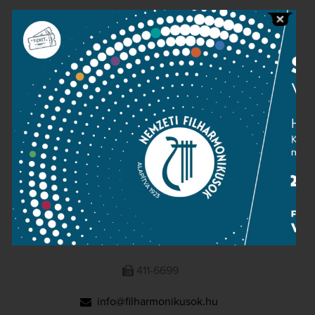
Public information
Press room
Terms and privacy
Imprint
NATIONAL PHILHARMONIC
1095 Budapest, Komor Marcell u. 1. (Müpa)
411-6600
411-6699
info@filharmonikusok.hu