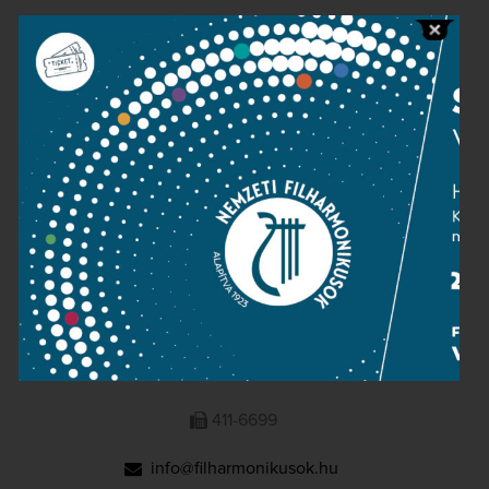
Public information
Press room
Terms and privacy
Imprint
NATIONAL PHILHARMONIC
1095 Budapest, Komor Marcell u. 1. (Müpa)
411-6600
411-6699
info@filharmonikusok.hu