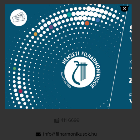
Public information
Press room
Terms and privacy
Imprint
NATIONAL PHILHARMONIC
1095 Budapest, Komor Marcell u. 1. (Müpa)
411-6600
411-6699
info@filharmonikusok.hu