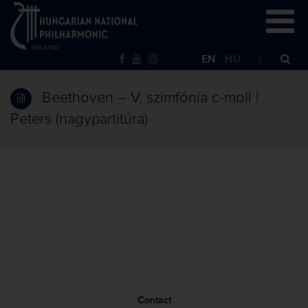
EN
HU
Beethoven – V. szimfónia c-moll |
Peters (nagypartitúra)
Contact