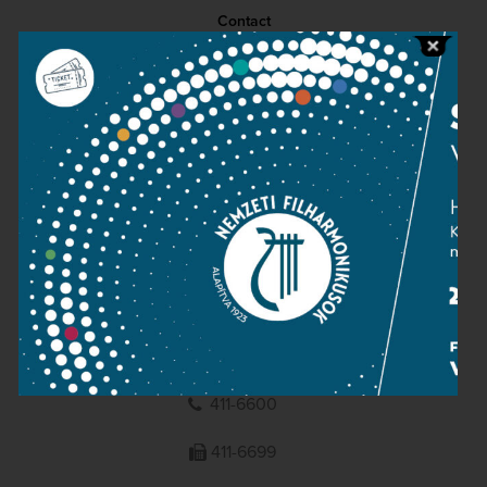
Contact
Public information
Press room
Terms and privacy
Imprint
NATIONAL PHILHARMONIC
1095 Budapest, Komor Marcell u. 1. (Müpa)
411-6600
411-6699