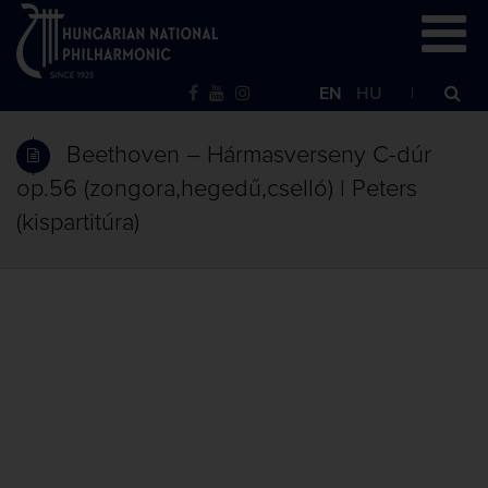
EN
HU
Beethoven – Hármasverseny C-dúr
op.56 (zongora,hegedű,cselló) | Peters
(kispartitúra)