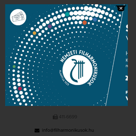
Public information
Press room
Terms and privacy
Imprint
NATIONAL PHILHARMONIC
1095 Budapest, Komor Marcell u. 1. (Müpa)
411-6600
411-6699
info@filharmonikusok.hu