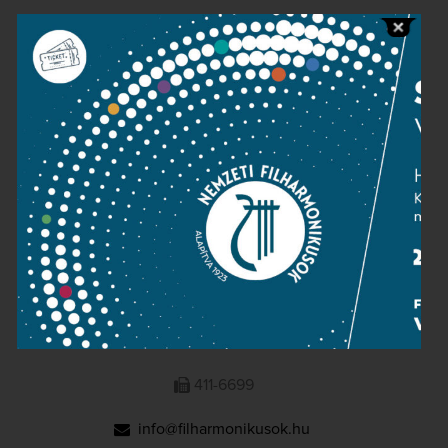
Public information
Press room
Terms and privacy
Imprint
NATIONAL PHILHARMONIC
1095 Budapest, Komor Marcell u. 1. (Müpa)
411-6600
411-6699
info@filharmonikusok.hu