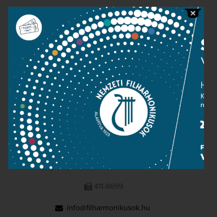
Public information
Press room
Terms and privacy
Imprint
NATIONAL PHILHARMONIC
1095 Budapest, Komor Marcell u. 1. (Müpa)
411-6600
411-6699
info@filharmonikusok.hu