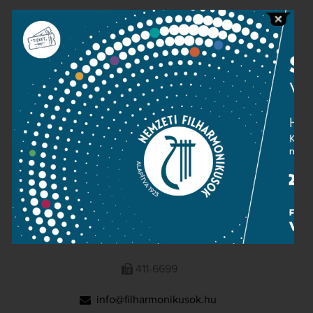
Public information
Press room
Terms and privacy
Imprint
NATIONAL PHILHARMONIC
1095 Budapest, Komor Marcell u. 1. (Müpa)
411-6600
411-6699
info@filharmonikusok.hu