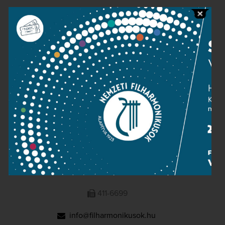
Public information
Press room
Terms and privacy
Imprint
NATIONAL PHILHARMONIC
1095 Budapest, Komor Marcell u. 1. (Müpa)
411-6600
411-6699
info@filharmonikusok.hu