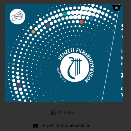
Public information
Press room
Terms and privacy
Imprint
NATIONAL PHILHARMONIC
1095 Budapest, Komor Marcell u. 1. (Müpa)
411-6600
411-6699
info@filharmonikusok.hu