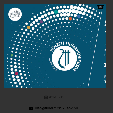
Public information
Press room
Terms and privacy
Imprint
NATIONAL PHILHARMONIC
1095 Budapest, Komor Marcell u. 1. (Müpa)
411-6600
411-6699
info@filharmonikusok.hu