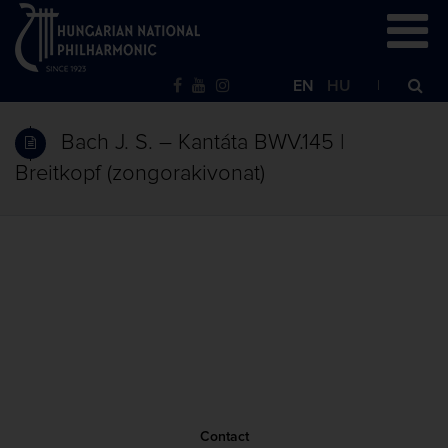
EN
HU
Bach J. S. – Kantáta BWV.145 |
Breitkopf (zongorakivonat)
Contact