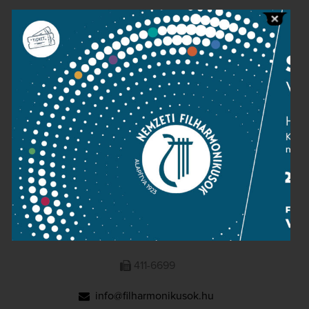
Public information
Press room
Terms and privacy
Imprint
NATIONAL PHILHARMONIC
1095 Budapest, Komor Marcell u. 1. (Müpa)
411-6600
411-6699
info@filharmonikusok.hu