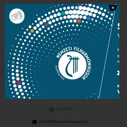
Public information
Press room
Terms and privacy
Imprint
NATIONAL PHILHARMONIC
1095 Budapest, Komor Marcell u. 1. (Müpa)
411-6600
411-6699
info@filharmonikusok.hu