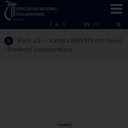
EN
HU
Bach J.S. – Kantáta BWV.133 (Ich freue)
| Breitkopf (nagypartitúra)
Contact