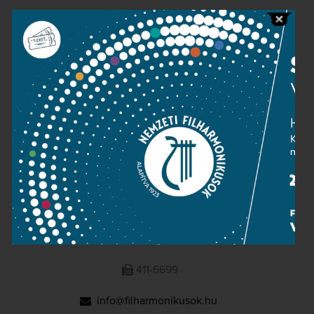
Public information
Press room
Terms and privacy
Imprint
NATIONAL PHILHARMONIC
1095 Budapest, Komor Marcell u. 1. (Müpa)
411-6600
411-6699
info@filharmonikusok.hu