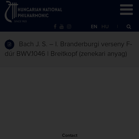
EN
HU
Bach J. S. – I. Branderburgi verseny F-
dúr BWV.1046 | Breitkopf (zenekari anyag)
Contact