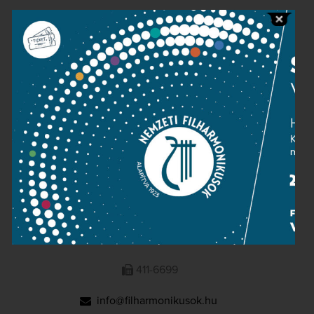
Public information
Press room
Terms and privacy
Imprint
NATIONAL PHILHARMONIC
1095 Budapest, Komor Marcell u. 1. (Müpa)
411-6600
411-6699
info@filharmonikusok.hu