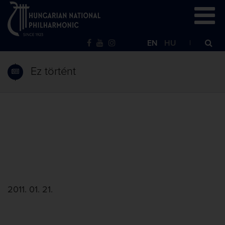
EN
HU
Ez történt
2011. 01. 21.