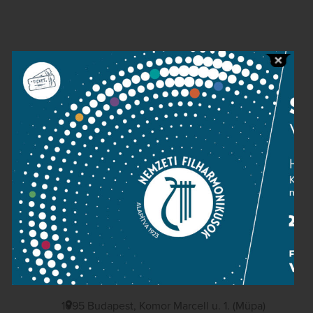
Contact
Public information
Press room
Terms and privacy
Imprint
NATIONAL PHILHARMONIC
1095 Budapest, Komor Marcell u. 1. (Müpa)