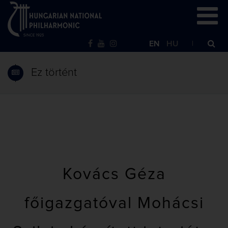
EN
HU
Ez történt
Kovács Géza
főigazgatóval Mohácsi