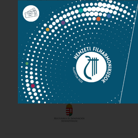
1095 Budapest, Komor Marcell u. 1. (Müpa)
411-6600
411-6699
info@filharmonikusok.hu
Maintainer: