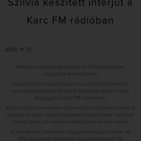
Szilvia készített interjút a
Karc FM rádióban
2016. 11. 17.
Miközben gyászolnak a Nemzeti Filharmonikusok,
megtartják koncertjeiket.
Kocsis Zoltán búcsúztatásáról és a jövőbeli tervekről,
koncertekről beszélt Mohácsi Szilviának Kovács Géza
főigazgató a Karc FM műsorában.
Kovács Géza a november elején véget ért ázsiai turnéról is
beszámolt, arról, hogyan fogadták Kocsis Zoltán halálhírét
Shanghajban, és milyen korábbi közös terveik voltak.
A muzsikusok hamarosan Lengyelországba utaznak: az
1956-os magyar forradalom és szabadságharc 60.