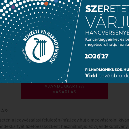
sárolt jegyhez egyenként nyomtassa ki az elküldött PDF doku
NIKUSOK AJÁNDÉKKÁRTYA
lményt szeretteinek egyszerűen, stílusosan!
 Nemzeti Filharmonikus Zenekar és a Nemzeti Énekkar 2018/201
tók jegyek, a kártya tetszőleges összeggel tölthető fel és a rajt
l.
zpénzzel és bankkártyával vásárolható online a www.filharmonik
nknál az Allee I. emeletén november és december hónapban.
AJÁNDÉKKÁRTYA
VÁSÁRLÁS
LÁS:
setén a jegyvásárlási felületén (nfz.jegy.hu) a megvásárolni kívá
ándékkártyát fizetőeszközként használhatja: az Ajándékutalvány