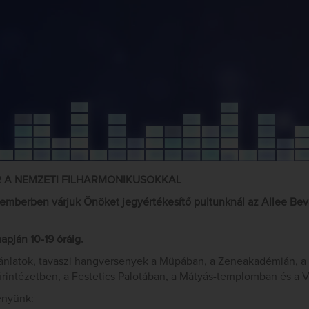
 A NEMZETI FILHARMONIKUSOKKAL
berben várjuk Önöket jegyértékesítő pultunknál az Allee Bevá
apján 10-19 óráig.
ajánlatok, tavaszi hangversenyek a Müpában, a Zeneakadémián, a
úrintézetben, a Festetics Palotában, a Mátyás-templomban és a V
ényünk: