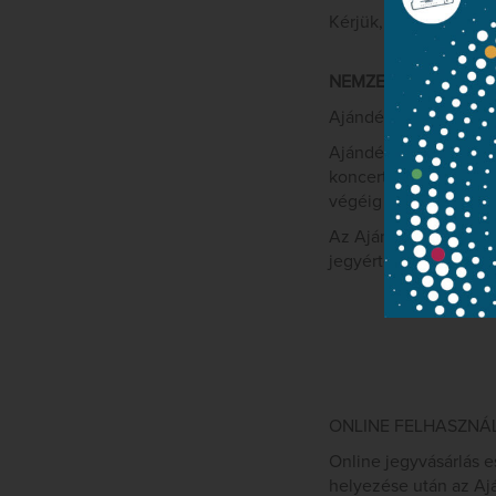
Kérjük, minden megvá
NEMZETI FILHARMO
Ajándékozzon zenei é
Ajándékkártyánkkal a
koncertjeire vásárolha
végéig használható fe
Az Ajándékkártya kés
jegyértékesítő pultu
ONLINE FELHASZNÁ
Online jegyvásárlás e
helyezése után az Aj