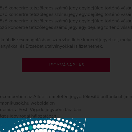
ző koncertre tetszőleges számú jegy egyidejűleg történő vásár
ző koncertre tetszőleges számú jegy egyidejűleg történő vásár
ző koncertre tetszőleges számú jegy egyidejűleg történő vásár
ző koncertre tetszőleges számú jegy egyidejűleg történő vásár
nknál díszcsomagolásban szerezhetik be koncertjegyeiket, mely
ártyákkal és Erzsébet utalványokkal is fizethetnek.
JEGYVÁSÁRLÁS
cemberben az Allee I. emeletén jegyértékesítő pultunknál (mind
armonikusok.hu weboldalon
démia, a Pesti Vigadó jegypénztáraiban
zágos jegyirodai hálózatában
 belépők elektronikus jegyek (e-ticket).