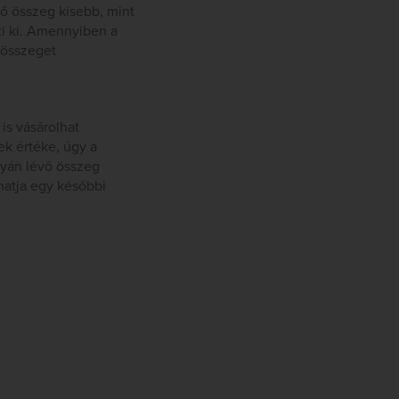
ő összeg kisebb, mint
ti ki. Amennyiben a
 összeget
is vásárolhat
ek értéke, úgy a
tyán lévő összeg
hatja egy későbbi