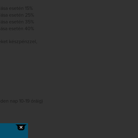
lása esetén 15%
lása esetén 25%
lása esetén 35%
lása esetén 40%
eket készpénzzel,
en nap 10-19 óráig)