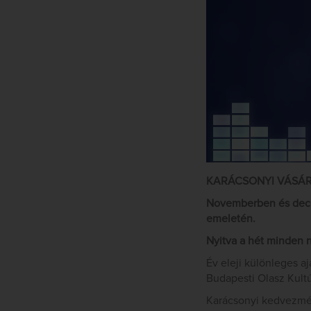
KARÁCSONYI VÁSÁR
Novemberben és decem
emeletén.
Nyitva a hét minden n
Év eleji különleges 
Budapesti Olasz Kult
Karácsonyi kedvezm