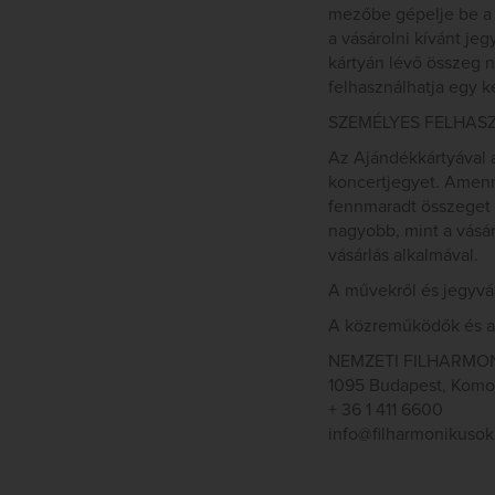
mezőbe gépelje be a 
a vásárolni kívánt je
kártyán lévő összeg 
felhasználhatja egy k
SZEMÉLYES FELHAS
Az Ajándékkártyával 
koncertjegyet. Amenny
fennmaradt összeget 
nagyobb, mint a vásár
vásárlás alkalmával.
A művekről és jegyvá
A közreműködők és a 
NEMZETI FILHARMO
1095 Budapest, Komor 
+ 36 1 411 6600
info@filharmonikusok