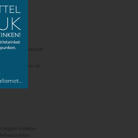
mentumot!
9. évadának
a lévő kredit évadunk
usok.hu oldalon és
nt jegyek kosárba
 felhasználása