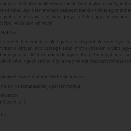
kártyán található vonalkód sorszámát. Amennyiben a kártyán lév
gyek értéke, úgy a fennmaradt összeget bankkártyával egyenlíthe
nagyobb, mint a vásárolni kívánt jegyek értéke, úgy a megmaradt
ésőbbi vásárlás alkalmával.
ZNÁLÁS:
a Nemzeti Filharmonikusok jegyértékesítő pontjain személyesen 
iben a kártyán lévő összeg kisebb, mint a vásárolni kívánt jegy
bármilyen más fizetési módon kiegyenlítheti. Amennyiben a kár
olni kívánt jegyek értéke, úgy a megmaradt összeget felhasznál
sárlásról bővebb információ honlapunkon.
műsor változtatásának jogát fenntartjuk.
NIKUSOK
Marcell u. 1.
.hu