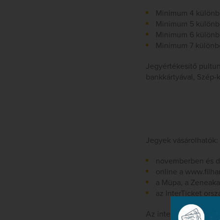
Minimum 4 különbö
Minimum 5 különbö
Minimum 6 különbö
Minimum 7 különbö
Jegyértékesítő pultu
bankkártyával, Szép-k
Jegyek vásárolhatók:
novemberben és de
online a www.filh
a Müpa, a Zeneaka
az InterTicket ors
Az interneten vásárolt