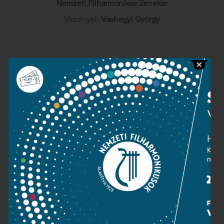
Nemzeti Filharmonikus Zenekar
Vezényel:
Vashegyi György
Contact
Public information
Press room
Terms and privacy
Imprint