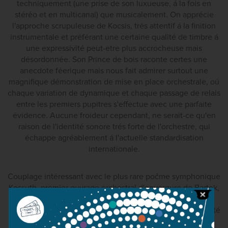
techniquement (une prise de son luxueuse, á la fois en
stéréo et en multicanal) que musicalement. On apprécie
l'approche scrupuleuse de Kocsis, trés attentif á la finition
instrumentale et préférant une certaine qualité de timbre á
une expressivité peut-etre plus accrocheuse mais
désordonnée. Son Prince de bois raconte certes une
anecdote féerique mais nous fait admirer surtout une
magnifique démonstration de mise en place orchestrale, oú
chaque variation de dynamique et chaque passage de relais
entre les premiers pupitres s'effectue avec une parfaite
évidence. Aucune froideur cependant, ne serait-ce qu'en
raison de l'identité sonore trés forte de l'orchestre, qui
échappe agréablement á l'actuelle standardisation
internationale.
Couplage intéressant avec le plus rare počme symphonique
Kossuth, premier ouvrage orchestral d'envergure de Bartok,
encore marqué par de nets restes d'influences post-
romantiques et en particulier straussiennes (Bartok avait été
bouleversé par l'audition d'Also sprach Zarathustra). Ici