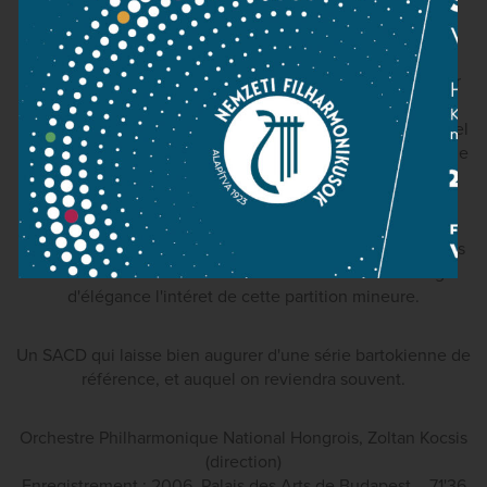
encore c'est le savoir-faire de l'orchestre qui se révéle
déterminant, ainsi bien sur que son identité nationale
hongroise, indispensable pour bien défendre ce počme
symphonique aux racines magyares trčs fortes, conçu par
Bartok comme un véritable manifeste anti-autrichien. On
pourra enfin ranger le vieil enregistrement de György Lehel
au rayon des archives. Quant á la seule version idiomatique
récente de Kossuth, signée par Ivan Fischer á la tete de
l'autre grande phalange de Budapest (avec le Concerto
pour orchestre et Trois scénes villageoises, chez Philips),
elle s'en trouve marginalisée, l'approche plus fine et moins
bariolée de Kocsis réussissant á révéler avec davantage
d'élégance l'intéret de cette partition mineure.
Un SACD qui laisse bien augurer d'une série bartokienne de
référence, et auquel on reviendra souvent.
Orchestre Philharmonique National Hongrois, Zoltan Kocsis
(direction)
Enregistrement : 2006, Palais des Arts de Budapest – 71'36