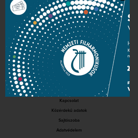
hét mérföldes léptekkel halad. Hanem egy leheletfinom
lassítást vagy gyorsítást, hangerő-szabályozást saját
rezsiben megoldani egyszerűen lehetetlen. (…)
Breuer János
(Népszabadság, 2002. május 22.)
Kapcsolat
Közérdekű adatok
Sajtószoba
Adatvédelem