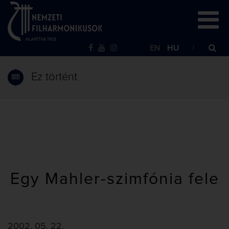
EN
HU
Ez történt
Egy Mahler-szimfónia fele
2002. 05. 22.