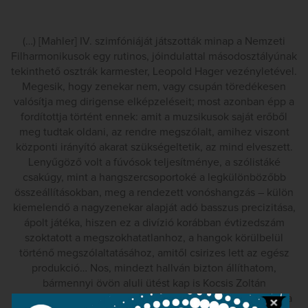
(…) [Mahler] IV. szimfóniáját játszották minap a Nemzeti
Filharmonikusok egy rutinos, jóindulattal másodosztályúnak
tekinthető osztrák karmester, Leopold Hager vezényletével.
Megesik, hogy zenekar nem, vagy csupán töredékesen
valósítja meg dirigense elképzeléseit; most azonban épp a
fordítottja történt ennek: amit a muzsikusok saját erőből
meg tudtak oldani, az rendre megszólalt, amihez viszont
központi irányító akarat szükségeltetik, az mind elveszett.
Lenyűgöző volt a fúvósok teljesítménye, a szólistáké
csakúgy, mint a hangszercsoportoké a legkülönbözőbb
összeállításokban, meg a rendezett vonóshangzás – külön
kiemelendő a nagyzenekar alapját adó basszus precizitása,
ápolt játéka, hiszen ez a divízió korábban évtizedszám
szoktatott a megszokhatatlanhoz, a hangok körülbelül
történő megszólaltatásához, amitől csirizes lett az egész
produkció… Nos, mindezt hallván bizton állíthatom,
bármennyi övön aluli ütést kap is Kocsis Zoltán
zeneigazgató, a kezére adott közösség műszaki felújítása