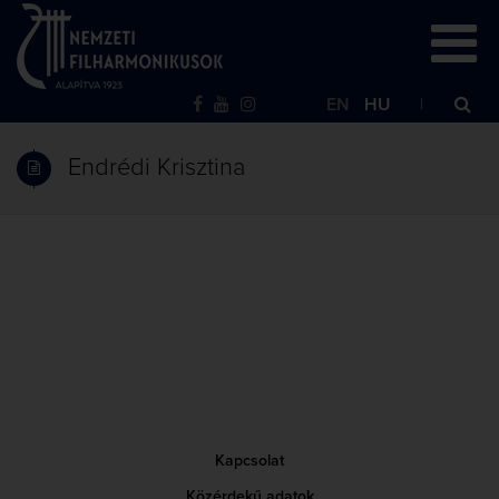
EN
HU
Endrédi Krisztina
Kapcsolat
Közérdekű adatok