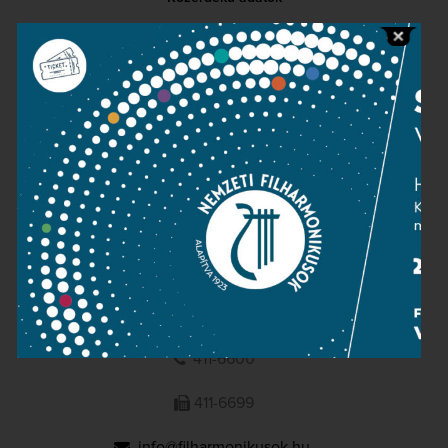
Sajtószoba
Adatvédelem
Impresszum
NEMZETI
FILHARMONIKUSOK
1095 Budapest, Komor Marcell u. 1. (Müpa)
411-6600
411-6699
info@filharmonikusok.hu