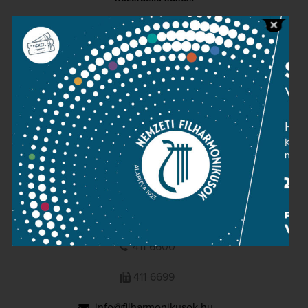
Sajtószoba
Adatvédelem
Impresszum
NEMZETI
FILHARMONIKUSOK
1095 Budapest, Komor Marcell u. 1. (Müpa)
411-6600
411-6699
info@filharmonikusok.hu