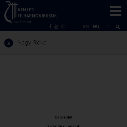
EN
HU
Nagy Réka
Kapcsolat
Közérdekű adatok