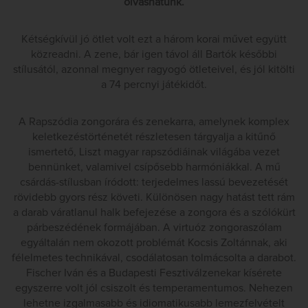
olvashatunk.
Kétségkívül jó ötlet volt ezt a három korai művet együtt
közreadni. A zene, bár igen távol áll Bartók későbbi
stílusától, azonnal megnyer ragyogó ötleteivel, és jól kitölti
a 74 percnyi játékidőt.
A Rapszódia zongorára és zenekarra, amelynek komplex
keletkezéstörténetét részletesen tárgyalja a kitűnő
ismertető, Liszt magyar rapszódiáinak világába vezet
bennünket, valamivel csípősebb harmóniákkal. A mű
csárdás-stílusban íródott: terjedelmes lassú bevezetését
rövidebb gyors rész követi. Különösen nagy hatást tett rám
a darab váratlanul halk befejezése a zongora és a szólókürt
párbeszédének formájában. A virtuóz zongoraszólam
egyáltalán nem okozott problémát Kocsis Zoltánnak, aki
félelmetes technikával, csodálatosan tolmácsolta a darabot.
Fischer Iván és a Budapesti Fesztiválzenekar kísérete
egyszerre volt jól csiszolt és temperamentumos. Nehezen
lehetne izgalmasabb és idiomatikusabb lemezfelvételt