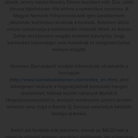
játszik, amely valaha Kovács Dénes kezében volt. Dús, sötét
tónusa tökéletesen illik ehhez a romantikus zenéhez. A
Magyar Nemzeti Filharmonikusok igen karakteresen
játszanak; különösen kiválóak a fúvósok. Kelemen átütő
erővel tolmácsolja a kontrasztáló második tételt, és Kocsis
Zoltán érzékenyen reagáló kísérete bizonyítja, hogy
karmesteri képességei nem maradnak el zongoraművészi
erényei mögött.
Kelemen Barnabásról további információk olvashatók a
honlapján
(
http://www.barnabaskelemen.com/index_en.htm
), ahol
bőségesen találunk a hegedűjátékát bemutató hangzó
részleteket, többek között néhányat Bartók II.
Hegedűversenyéből is, amelyet reményeim szerint szintén
lemezre vesz majd a Bartók Új Sorozat valamelyik későbbi
darabja számára.
Amint azt fentebb már jeleztem, ennek az SACD-nek a
zenei és előadói erényei rendkívül értékesek, ám a hangzás