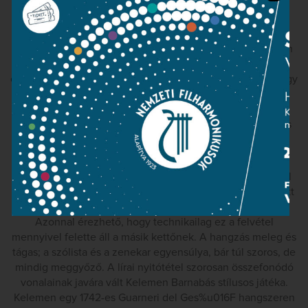
felvétel a korai digitális korszakból származik. Kocsis
Bösendorfere, bár dicséretes plaszticitással van felvéve,
hangyányit sekélyesen szól, és túl kevés a basszus. A
felvétel üvegesen csillog, és a hegedűk a forte állásokban
kissé élesek. A budapesti Olasz Intézet akusztikája nem
olyan tágas, mint az új Nemzeti Hangversenyteremé, és úgy
éreztem, hogy a zenekari hangzás beszorult az elülső
mikrofonok közé, ahelyett, hogy kifelé terjedt volna. A
sztereocsatornák, bár mindig jól hallhatóak, ezúttal kevés
konkrét hasznot hajtottak.
A CD záródarabja a kéttételes I. hegedűverseny, amellyel
Bartók Geyer Stefinek, a fiatal hegedűművésznőnek vallott
szerelmet (aki mellesleg nem viszonozta érzelmeit).
Azonnal érezhető, hogy technikailag ez a felvétel
mennyivel felette áll a másik kettőnek. A hangzás meleg és
tágas; a szólista és a zenekar egyensúlya, bár túl szoros, de
mindig meggyőző. A lírai nyitótétel szorosan összefonódó
vonalainak javára vált Kelemen Barnabás stílusos játéka.
Kelemen egy 1742-es Guarneri del Ges%u016F hangszeren