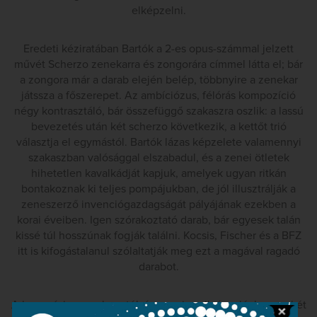
elképzelni.
Eredeti kéziratában Bartók a 2-es opus-számmal jelzett
művét Scherzo zenekarra és zongorára címmel látta el; bár
a zongora már a darab elején belép, többnyire a zenekar
játssza a főszerepet. Az ambíciózus, félórás kompozíció
négy kontrasztáló, bár összefüggő szakaszra oszlik: a lassú
bevezetés után két scherzo következik, a kettőt trió
választja el egymástól. Bartók lázas képzelete valamennyi
szakaszban valósággal elszabadul, és a zenei ötletek
hihetetlen kavalkádját kapjuk, amelyek ugyan ritkán
bontakoznak ki teljes pompájukban, de jól illusztrálják a
zeneszerző invenciógazdagságát pályájának ezekben a
korai éveiben. Igen szórakoztató darab, bár egyesek talán
kissé túl hosszúnak fogják találni. Kocsis, Fischer és a BFZ
itt is kifogástalanul szólaltatják meg ezt a magával ragadó
darabot.
A hangzásban gyakran túlságosan is nyilvánvaló, hogy e két