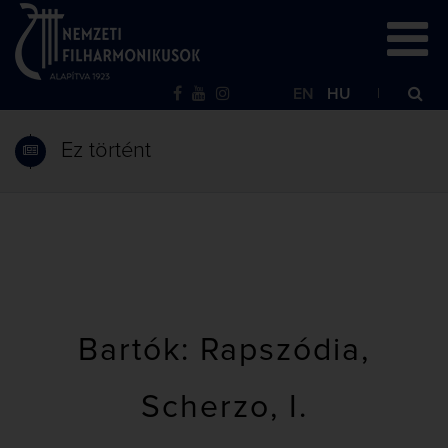
EN
HU
Ez történt
Bartók: Rapszódia,
Scherzo, I.