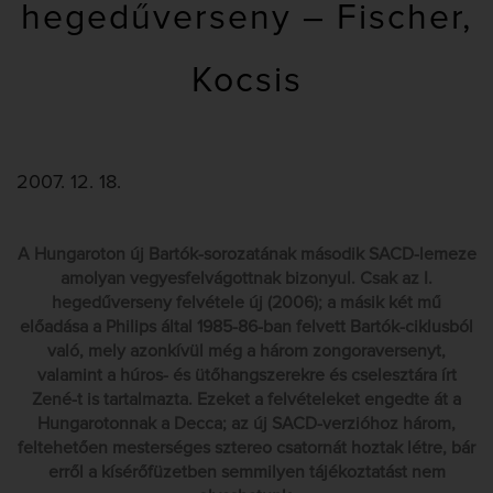
hegedűverseny – Fischer,
Kocsis
2007. 12. 18.
A Hungaroton új Bartók-sorozatának második SACD-lemeze
amolyan vegyesfelvágottnak bizonyul. Csak az I.
hegedűverseny felvétele új (2006); a másik két mű
előadása a Philips által 1985-86-ban felvett Bartók-ciklusból
való, mely azonkívül még a három zongoraversenyt,
valamint a húros- és ütőhangszerekre és cselesztára írt
Zené-t is tartalmazta. Ezeket a felvételeket engedte át a
Hungarotonnak a Decca; az új SACD-verzióhoz három,
feltehetően mesterséges sztereo csatornát hoztak létre, bár
erről a kísérőfüzetben semmilyen tájékoztatást nem