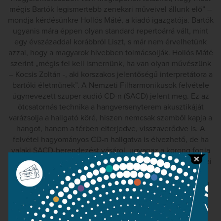
mégis Bartók legismertebb zenekari műveivel állunk elő” –
mondja kérdésünkre Hollós Máté, a kiadó igazgatója. Bartók
ugyanis mára éppen olyan standard repertoárrá vált, mint
egy évszázaddal korábbról Liszt, s már nem érvelhetünk
azzal, hogy a magyarok hívebben tolmácsolják. Hollós Máté
szerint „mégis fel kell ismernünk, ha van olyan művészünk
– Kocsis Zoltán -, aki korszakos jelentőségű interpretátora a
bartóki életműnek”. A Nemzeti Filharmonikusok felvétele
úgynevezett szuper audió CD-n (SACD) jelent meg. Ez az
ötcsatornás technika a hangversenyterem akusztikáját
varázsolja a hallgató köré, hiszen nemcsak szemből kapja a
hangot, hanem a térben elterjedve, visszaverődve is. A
felvétel hagyományos CD-n hallgatva is élvezhető, de ha
valaki SACD-berendezést vásárol, ugyanaz a korong fogja
úgynevezett surround technikával is körülvenni. „Technikai
előrelépés tehát ez az első SACD a Hungaroton
munkájában, és szándékunk szerint szuper audió CD-ken
rögzítenénk Kocsis Zoltán további zenekari Bartók-
felvételeit is” – mondja Hollós Máté.