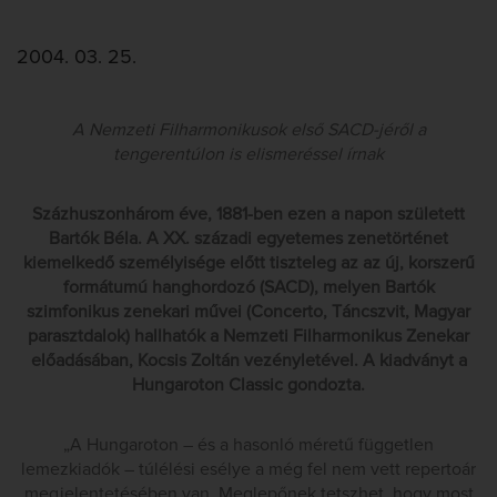
2004. 03. 25.
A Nemzeti Filharmonikusok első SACD-jéről a
tengerentúlon is elismeréssel írnak
Százhuszonhárom éve, 1881-ben ezen a napon született
Bartók Béla. A XX. századi egyetemes zenetörténet
kiemelkedő személyisége előtt tiszteleg az az új, korszerű
formátumú hanghordozó (SACD), melyen Bartók
szimfonikus zenekari művei (Concerto, Táncszvit, Magyar
parasztdalok) hallhatók a Nemzeti Filharmonikus Zenekar
előadásában, Kocsis Zoltán vezényletével. A kiadványt a
Hungaroton Classic gondozta.
„A Hungaroton – és a hasonló méretű független
lemezkiadók – túlélési esélye a még fel nem vett repertoár
megjelentetésében van. Meglepőnek tetszhet, hogy most