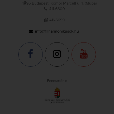
1095 Budapest, Komor Marcell u. 1. (Müpa)
411-6600
411-6699
info@filharmonikusok.hu
Fenntartónk: