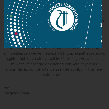
Az új Bartók-albumról máris elismerő kritikát közölt a
legnagyobb amerikai klasszikus zenei portál
(
www.classicstoday.com
) főszerkesztője, David Hurwitz.
„Karmesterszerepben is bizonyságot tesz rátermettségéről
Kocsis Zoltán, akit zongoristaként már régóta talán a
legnagyobb élő Bartók-interpretátornak ismerünk…
Régebben rendszerint az volt a baj a magyar Bartók-
felvételekkel, hogy a zenekarok nem remekeltek. Ezen a
lemezen ettől nem kell tartani… Aki szereti Bartókot,
mindenképpen vegye meg ezt a CD-t, az elmúlt évek egyik
legkitűnőbb felvételét veheti kezébe” – írja Hurwitz, aki a
művészi minőségre és a hangtechnikára egyaránt a
maximális tíz pontot adta, de szerinte az album „tizenegy
pontot érdemel”.
rea
(Magyar Hírlap)