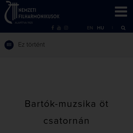
EN
HU
Ez történt
Bartók-muzsika öt
csatornán