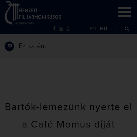
EN
HU
Ez történt
Bartók-lemezünk nyerte el
a Café Momus díját