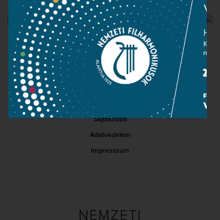
lemezkiadó igazgatójának.
Kapcsolat
Közérdekű adatok
Sajtószoba
Adatvédelem
Impresszum
NEMZETI