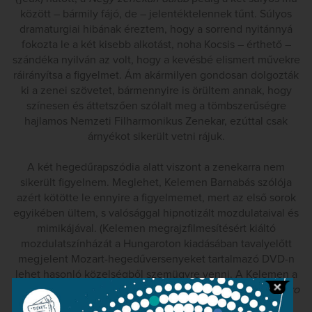
között – bármily fájó, de – jelentéktelennek tűnt. Súlyos
dramaturgiai hibának éreztem, hogy a sorrend nyitánnyá
fokozta le a két kisebb alkotást, noha Kocsis – érthető –
szándéka nyilván az volt, hogy a kevésbé elismert művekre
ráirányítsa a figyelmet. Ám akármilyen gondosan dolgozták
ki a zenei szövetet, bármennyire is örültem annak, hogy
színesen és áttetszően szólalt meg a tömbszerűségre
hajlamos Nemzeti Filharmonikus Zenekar, ezúttal csak
árnyékot sikerült vetni rájuk.
A két hegedűrapszódia alatt viszont a zenekarra nem
sikerült figyelnem. Meglehet, Kelemen Barnabás szólója
azért kötötte le ennyire a figyelmemet, mert az első sorok
egyikében ültem, s valósággal hipnotizált mozdulataival és
mimikájával. (Kelemen megrajzfilmesítésért kiáltó
mozdulatszínházát a Hungaroton kiadásában tavalyelőtt
megjelent Mozart-hegedűversenyeket tartalmazó DVD-n
lehet hasonló közelségből szemügyre venni. A Kelemen a
márciusi ifjak hevületével vetette magát az
Allegro Barbaro
vagy a
Két kép
II., „Torz” tételéhez foghatóan vad