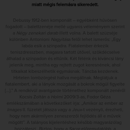
miatt mégis felemásra sikeredett.
Debussy 1912-ben komponált – egyébként hűvösen
fogadott – balettzenéje mellé ugyanis véleményem szerint
a
Négy zenekari darab
illett volna. A balett szüzséje
különben Antonioni
Nagyítás
a felől lehet ismerős: „Egy
labda esik a színpadra. Fiatalember érkezik
teniszdresszben, magasra tartott ütővel, szökdécselve
áthalad a színpadon és eltűnik. Két félénk és kíváncsi lány
jelenik meg, mintha egy rejtett zugot keresnének, ahol
titkaikat kibeszélhetik egymásnak. Táncba kezdenek.
Hirtelen lombzörgést hallva megállnak. Meglátjuk a
fiatalembert, aki a lányok mozgását a bokrok mögül figyelte
[…].” A rendkívül avantgarde történethez komponált zenéről
Kocsis Zoltán a
Holmi
2009/3-as, Fodor Géza
emlékszámában a következőket írja: „Amikor az ember az
Images
II. füzetét játssza vagy a
Jeux
-t vezényli, érezheti,
hogy nem akármilyen zeneszerzői fejlődés áll e művek
mögött”. A talányos kijelentéshez később magyarázólag
hozzáteszi „Biztos, hogy a
Sacre
előremutatóbb, a