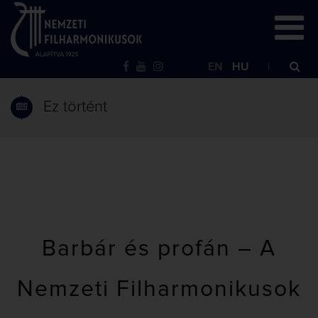
EN
HU
Ez történt
Barbár és profán – A
Nemzeti Filharmonikusok