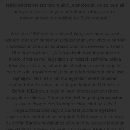
fejlődéstörténet szempontjából jelentősebb, de ez nem áll
arányban azzal, amilyen mértékben a Jeux azóta is
másodlagossá degradálódik a Sacre mögött.”
A szintén 1912-ben keletkezett
Négy zenekari darab
ot
szintén útkereső darabnak szokás tartani, melyben a bartóki
impresszionizmus és expresszionizmus keveredik. Tallián
Tibor így fogalmaz: „A Négy darab továbbgondolásra
ihlető, értékes mű, legalábbis mindazok számára, akik a
későbbi, szilárd, új stílus kialakításában a veszteséget is
észreveszik: a sokértelmű, izgalmas lehetőségek elmúlását
sajnálják.” Nos, ez a két mű egymás mellett kiválóan
érzékeltethette volna, miként gondolkodott Debussy és
Bartók 1912-ben, s hogy milyen lehetőségeket rejtett
pályájuk e szakasza. A koncerten felhangzott párosításban,
az olyan elsöprő erejű kompozíciók, mint az
1. és 2.
hegedűrapszódia
vagy a
Cantata profana
, egészen
egyszerűen kioltották az erejüket. A Debussy-mű a barbár
és profán Bartók-muzsikához képest tényleg csak játéknak
(jeux) hatott, a
Négy zenekari darab
pedig a két súlyos mű