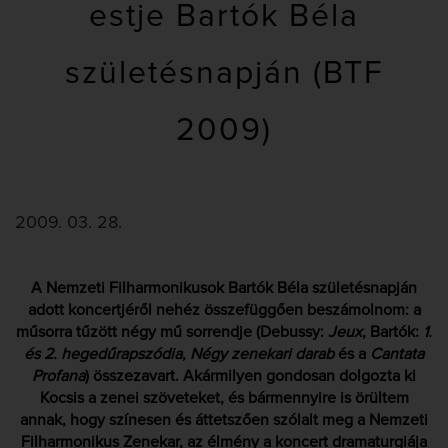
estje Bartók Béla
születésnapján (BTF
2009)
2009. 03. 28.
A Nemzeti Filharmonikusok Bartók Béla születésnapján
adott koncertjéről nehéz összefüggően beszámolnom: a
műsorra tűzött négy mű sorrendje (Debussy:
Jeux
, Bartók:
1.
és 2. hegedűrapszódia
,
Négy zenekari darab
és a
Cantata
Profana
) összezavart. Akármilyen gondosan dolgozta ki
Kocsis a zenei szöveteket, és bármennyire is örültem
annak, hogy színesen és áttetszően szólalt meg a Nemzeti
Filharmonikus Zenekar, az élmény a koncert dramaturgiája