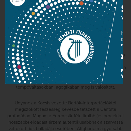
rapszódiákba, melyekben – ismét Tallián Tibor szavait
idézve – „a szolid koncerthegedű zaklatóan durva,
elragadtatott hangokat [játszik, melyek] szinte pontos
átvételei a módnak, ahogy román falvak hegedűsei
spárgával lekötött hangszereken, rusztikus
összhangzásokban, ápolt vibrato nélkül húzzák a
talpalávalót.” Kelemen Barnabás tényleg ebben a
felfogásban hegedült. Rendkívül impresszív előadásával
szemben egyedüli bírálatként azt tudnám felhozni, hogy a
pontozott ritmusképleteket túl hetykére (verbunkosan)
játszotta, s ezért gyakran hiányzott belőlük az az archaizáló
deklamáció, ami a bartóki népiességet a kodályitól
megkülönbözteti, és amit Kelemen a hangindításokban,
tempóváltásokban, agogikában meg is valósított.
Ugyanez a Kocsis vezette Bartók-interpretációktól
megszokott
feszesség kevésbé tetszett a Cantata
profanában. Magam a Ferencsik-féle líraibb (és percekkel
hosszabb) előadást érzem autentikusabbnak a szarvassá
változott fiúk balladája esetében. Alighanem a gyorsabb