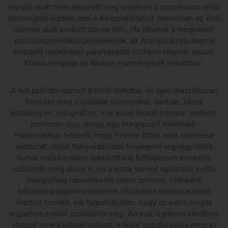
tempó miatt nem érkezett meg idejében a misztérium velőt
borzongató érzése, ami a
Kékszakállú
hoz hasonlóan az első
ütemek alatt szokott szíven ütni. Ha hihetek a megkésett
pszichoszomatikus jelzéseknek, az Aranyszárnyú angyal
kezdetű népéneket parafrazeáló siciliano-résznél lassult
Kocsis tempója az általam eszményinek tartotthoz.
A két szólista viszont a kellő áhítattal, és igen plasztikusan
formálta meg a balladai szerepeket. Gurbán János
érzékenyen, rezignáltan, már kissé fáradó hangon énekelt,
pontosan úgy, ahogy egy öregapótól elvárható.
Hasonlóképp tetszett, hogy Fekete Attila mint szarvassá
változott, atyját felnyársalással fenyegető legnagyobbik
fiúhoz méltó módon zaklatottabb felfogásban énekelte
szólamát; még akkor is, ha a kotta szerint agitatótól molto
tranquillóig csendesedik zenei szövete. Időnként
bárdolatlanságokra hajlamos stílusához mérten ezúttal
éretten formált, bár tagadhatatlan, hogy az extra magas
regisztert erőből szólaltatta meg. Arra az izgalmas kérdésre
viszont nem kaptunk választ, miként oldotta volna meg az