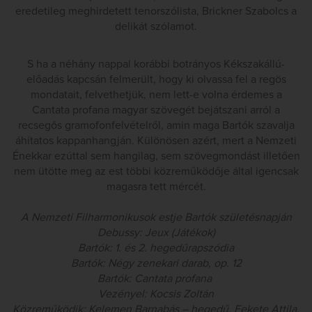
eredetileg meghirdetett tenorszólista, Brickner Szabolcs a
delikát szólamot.
S ha a néhány nappal korábbi botrányos Kékszakállú-
előadás kapcsán felmerült, hogy
ki olvassa fel a regös
mondatait, felvethetjük, nem lett-e volna érdemes a
Cantata profana magyar szövegét bejátszani arról a
recsegős gramofonfelvételről, amin maga Bartók szavalja
áhítatos kappanhangján. Különösen azért, mert a Nemzeti
Énekkar ezúttal sem hangilag, sem szövegmondást illetően
nem ütötte meg az est többi közreműködője által igencsak
magasra tett mércét.
A Nemzeti Filharmonikusok estje Bartók születésnapján
Debussy: Jeux (Játékok)
Bartók: 1. és 2. hegedűrapszódia
Bartók: Négy zenekari darab, op. 12
Bartók: Cantata profana
Vezényel: Kocsis Zoltán
Közreműködik: Kelemen Barnabás – hegedű, Fekete Attila,