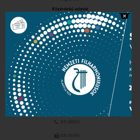
Közérdekű adatok
Sajtószoba
Adatvédelem
Impresszum
NEMZETI
FILHARMONIKUSOK
1095 Budapest, Komor Marcell u. 1. (Müpa)
411-6600
411-6699