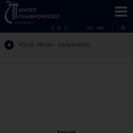
EN
HU
Vajda János - zeneszerző
Kapcsolat