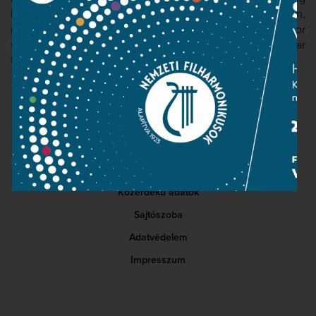
Dvořák
Stabat Mater
ében fog közreműködni. Első CD-jén,
melyet a Slovart Records adott ki, a 9. szimfónia tenor
szólamát énekli a Szlovák Filharmonikus Zenekar
társaságában, Chihiro Hayashi vezényletével.
Kapcsolat
Közérdekű adatok
Sajtószoba
Adatvédelem
Impresszum