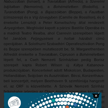
Nabuccó
ban (Ismael), a
Traviatá
ban (Alfredo), a
Szerelmi
bájital
ban (Nemorino), a
Bohémélet
ben (Rodolfo), a
Turandot
ban (Pong), a
Bajazzók
ban (Beppe), a
Faust
ban
(címszerep) és a
Víg özvegy
ben (Camille de Rossillon), és ő
énekelte Lenszkijt a Peter Konwitschny által rendezett
Anyegin
ben. Meghívást kapott a párizsi Bastille Operába és
a madridi Teatro Realba, ahol Cserevin szerepében lépett
fel Janáček
Feljegyzések a holtak házából
című
operájában. A Solothurni Szabadtéri Operafesztiválon Pong
és Beppe szerepében mutatkozott be, St. Margarethenben
Alfredót énekelte a
Traviatá
ban, Cipruson a
Bohémélet
ben
lépett fel, a Cseh Nemzeti Színházban pedig Borisz
szerepét kapta Robert Wilson új
Kátya Kabanova
-
produkciójában. Koncerteket adott Miskolcon, Budapesten,
Hollandiában, Svájcban és Ausztriában. Bécsi, Konzerthaus-
beli koncertjét, melyen Beethoven 9. szimfóniája hangzott
el, az ORF is közvetítette. A Szlovák Nemzeti Színház
felkérésére jelenleg az Olasz énekes szerepére készül (R.
Strauss:
A rózsalovag
), ezenkívül Smetana
Az eladott
menyasszony
című operájában Jeníket fogja énekelni Jiří
Bělohlávek vezényletével Londonban, Tokióban pedig