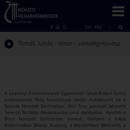
EN
HU
Tomáš Juhás - tenor - vendégművész
A pozsonyi Zeneművészeti Egyetemen tanult Robert Szücs
professzornál. Még tanulmányai idején mutatkozott be a
Szlovák Nemzeti Színházban, ahol Tony szerepét játszotta
Terence McNally
Mesterkurzus
című darabjában. Később a
Brnói Nemzeti Színházban énekelt, fellépett a
Kátya
Kabanová
ban (Borisz, Kudrjas), a
Macbeth
ben (Malcolm), a