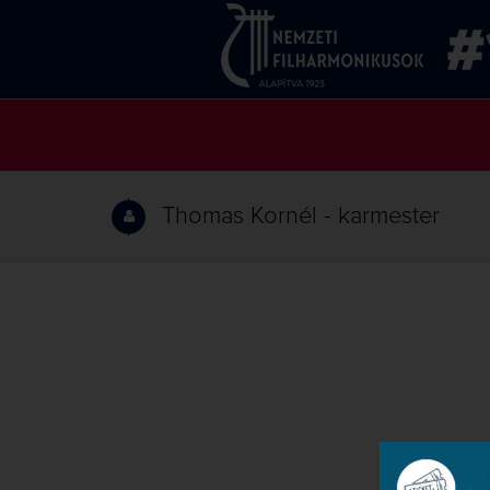
Thomas Kornél - karmester