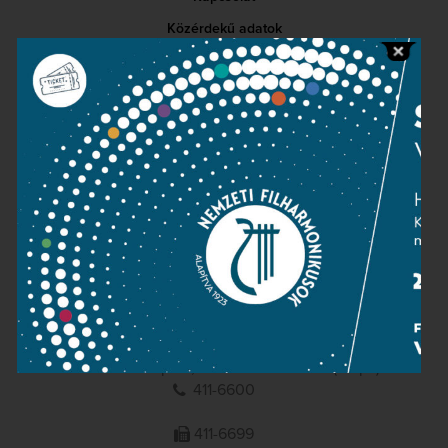
Közérdekű adatok
Sajtószoba
Adatvédelem
Impresszum
NEMZETI
FILHARMONIKUSOK
1095 Budapest, Komor Marcell u. 1. (Müpa)
411-6600
411-6699