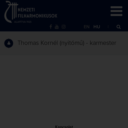
EN
HU
Thomas Kornél (nyitómű) - karmester
Kapcsolat