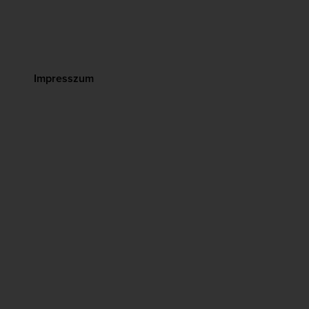
Impresszum