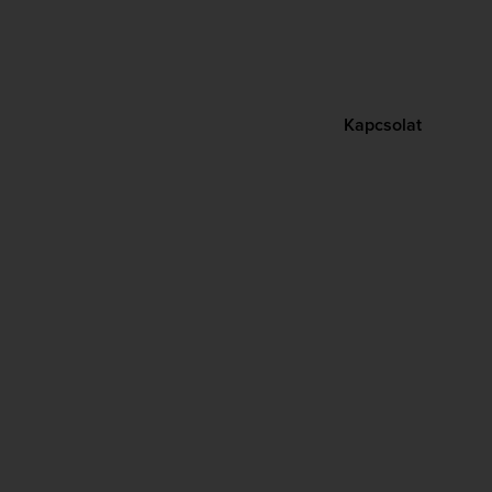
Kapcsolat