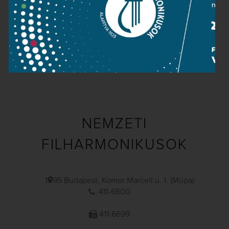
Közérdekű adatok
Sajtószoba
Adatvédelem
Impresszum
NEMZETI
FILHARMONIKUSOK
1095 Budapest, Komor Marcell u. 1. (Müpa)
411-6600
411-6699