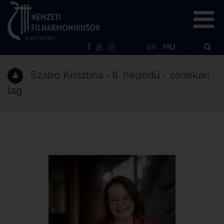
EN
HU
Szabó Krisztina - II. hegedű - zenekari
tag